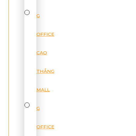
G
OFFICE
CAO
THẮNG
MALL
G
OFFICE