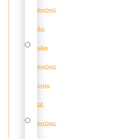
PHÒNG
ẢO
VĂN
PHÒNG
CHIA
SẺ
PHÒNG