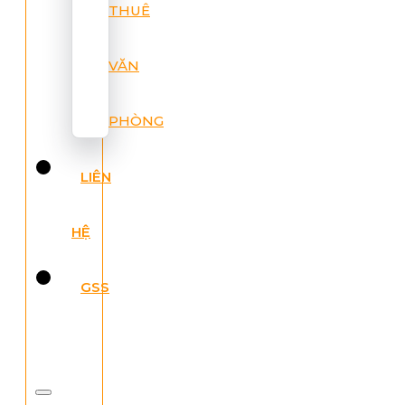
THUÊ
VĂN
PHÒNG
LIÊN
HỆ
GSS