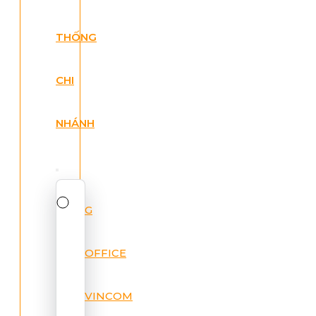
THỐNG
CHI
NHÁNH
G
OFFICE
VINCOM