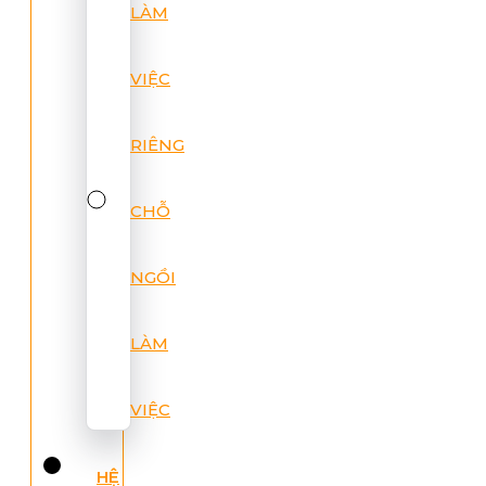
LÀM
VIỆC
RIÊNG
CHỖ
NGỒI
LÀM
VIỆC
HỆ