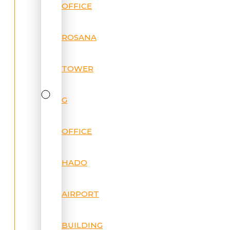
OFFICE
ROSANA
TOWER
G
OFFICE
HADO
AIRPORT
BUILDING