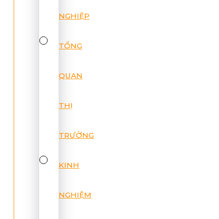
NGHIỆP
TỔNG
QUAN
THỊ
TRƯỜNG
KINH
NGHIỆM