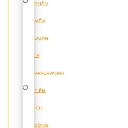
PHẦN
MỀM
QUẢN
LÝ
PAPERWORK
TIỆN
ÍCH
CÔNG