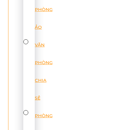
PHÒNG
ẢO
VĂN
PHÒNG
CHIA
SẺ
PHÒNG