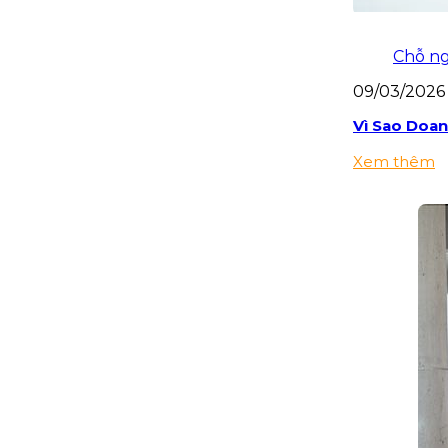
Chỗ ng
09/03/2026
Vì Sao Doa
Xem thêm