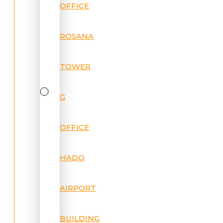
OFFICE
ROSANA
TOWER
G
OFFICE
HADO
AIRPORT
BUILDING