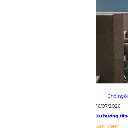
Chỗ ngồi
16/07/2026
Xu hướng tăng
Xem thêm