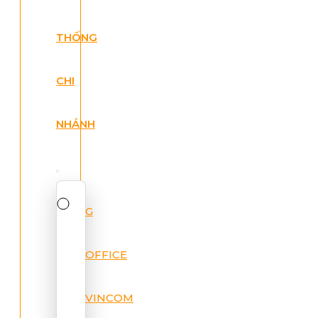
THỐNG
CHI
NHÁNH
G
OFFICE
VINCOM