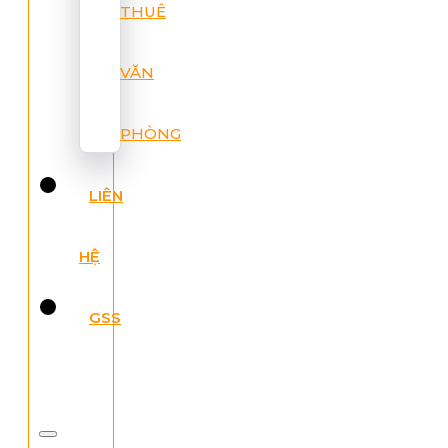
THUÊ
VĂN
PHÒNG
LIÊN
HỆ
GSS