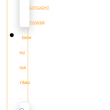
CITILIGHT
TOWER
DỊCH
VỤ
GIA
TĂNG