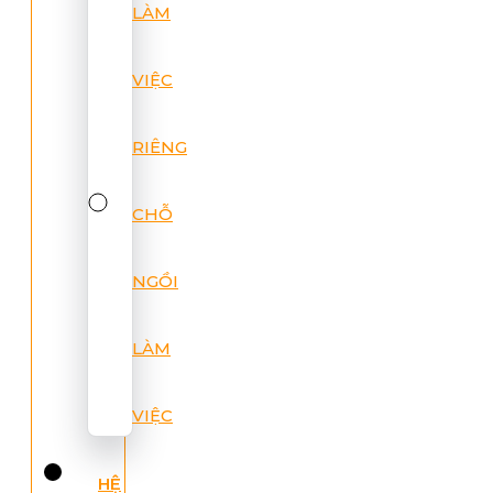
LÀM
VIỆC
RIÊNG
CHỖ
NGỒI
LÀM
VIỆC
HỆ