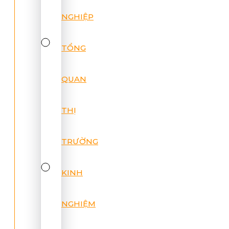
NGHIỆP
TỔNG
QUAN
THỊ
TRƯỜNG
KINH
NGHIỆM