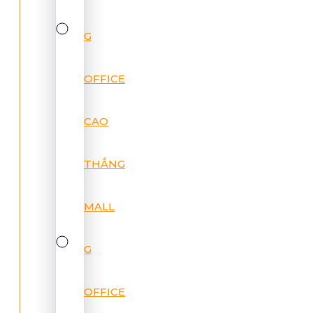
G
OFFICE
CAO
THẮNG
MALL
G
OFFICE