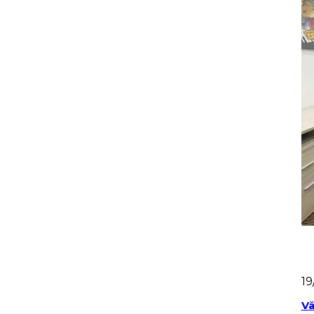
19
Vă