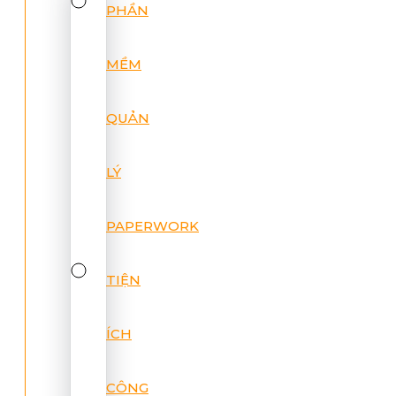
PHẦN
MỀM
QUẢN
LÝ
PAPERWORK
TIỆN
ÍCH
CÔNG