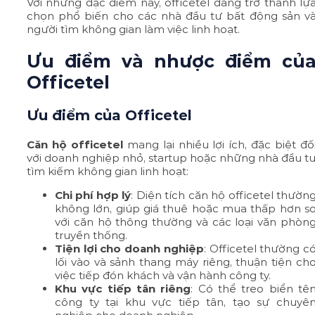
Với những đặc điểm này, officetel đang trở thành lự
chọn phổ biến cho các nhà đầu tư bất động sản v
người tìm không gian làm việc linh hoạt.
Ưu điểm và nhược điểm củ
Officetel
Ưu điểm của Officetel
Căn hộ officetel
mang lại nhiều lợi ích, đặc biệt đố
với doanh nghiệp nhỏ, startup hoặc những nhà đầu t
tìm kiếm không gian linh hoạt:
Chi phí hợp lý
: Diện tích căn hộ officetel thườn
không lớn, giúp giá thuê hoặc mua thấp hơn s
với căn hộ thông thường và các loại văn phòn
truyền thống.
Tiện lợi cho doanh nghiệp
: Officetel thường c
lối vào và sảnh thang máy riêng, thuận tiện ch
việc tiếp đón khách và vận hành công ty.
Khu vực tiếp tân riêng
: Có thể treo biển tê
công ty tại khu vực tiếp tân, tạo sự chuyê