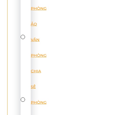
PHÒNG
ẢO
VĂN
PHÒNG
CHIA
SẺ
PHÒNG