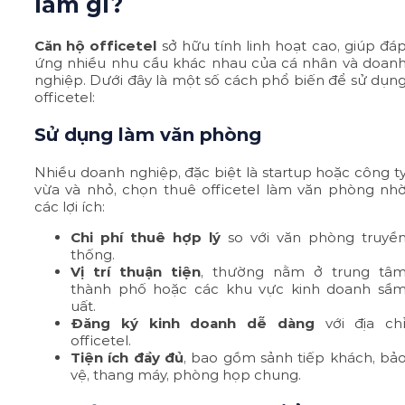
làm gì?
Căn hộ officetel
sở hữu tính linh hoạt cao, giúp đá
ứng nhiều nhu cầu khác nhau của cá nhân và doan
nghiệp. Dưới đây là một số cách phổ biến để sử dụn
officetel:
Sử dụng làm văn phòng
Nhiều doanh nghiệp, đặc biệt là startup hoặc công t
vừa và nhỏ, chọn thuê officetel làm văn phòng nh
các lợi ích:
Chi phí thuê hợp lý
so với văn phòng truyề
thống.
Vị trí thuận tiện
, thường nằm ở trung tâ
thành phố hoặc các khu vực kinh doanh sầ
uất.
Đăng ký kinh doanh dễ dàng
với địa ch
officetel.
Tiện ích đầy đủ
, bao gồm sảnh tiếp khách, bả
vệ, thang máy, phòng họp chung.