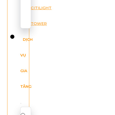
CITILIGHT
TOWER
DỊCH
VỤ
GIA
TĂNG