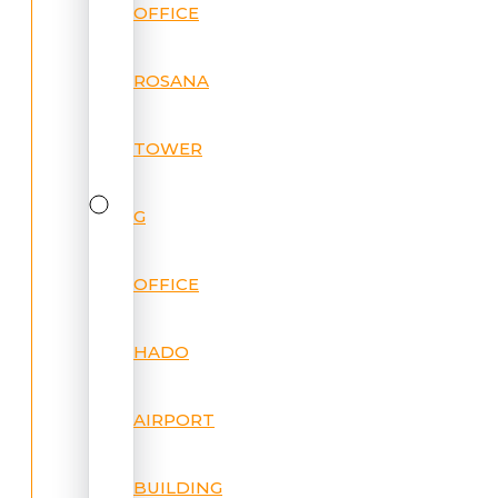
OFFICE
ROSANA
TOWER
G
OFFICE
HADO
AIRPORT
BUILDING