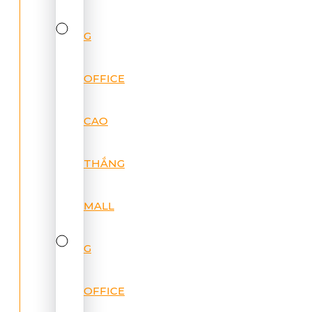
G
OFFICE
CAO
THẮNG
MALL
G
OFFICE