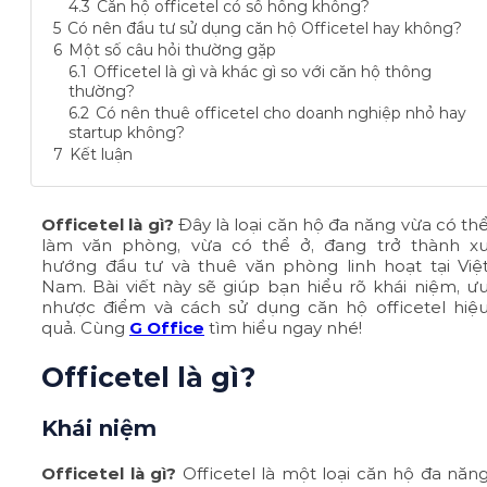
4.3
Căn hộ officetel có sổ hồng không?
5
Có nên đầu tư sử dụng căn hộ Officetel hay không?
6
Một số câu hỏi thường gặp
6.1
Officetel là gì và khác gì so với căn hộ thông
thường?
6.2
Có nên thuê officetel cho doanh nghiệp nhỏ hay
startup không?
7
Kết luận
Officetel là gì?
Đây là loại căn hộ đa năng vừa có th
làm văn phòng, vừa có thể ở, đang trở thành x
hướng đầu tư và thuê văn phòng linh hoạt tại Việ
Nam. Bài viết này sẽ giúp bạn hiểu rõ khái niệm, ư
nhược điểm và cách sử dụng căn hộ officetel hiệ
quả. Cùng
G Office
tìm hiểu ngay nhé!
Officetel là gì?
Khái niệm
Officetel là gì?
Officetel là một loại căn hộ đa năn