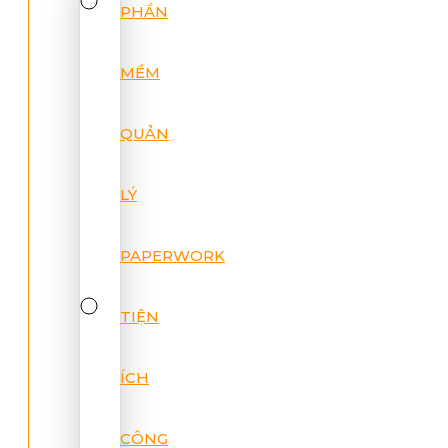
PHẦN
MỀM
QUẢN
LÝ
PAPERWORK
TIỆN
ÍCH
CÔNG