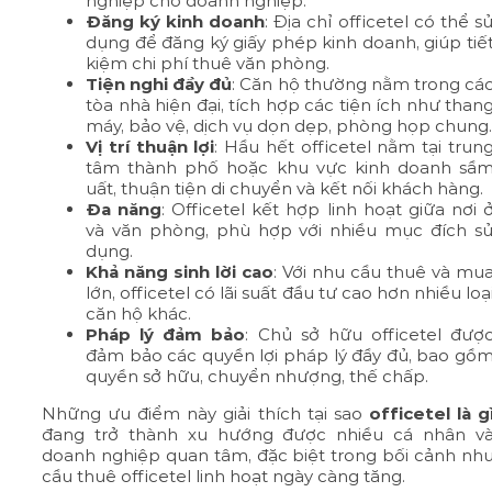
nghiệp cho doanh nghiệp.
Đăng ký kinh doanh
: Địa chỉ officetel có thể s
dụng để đăng ký giấy phép kinh doanh, giúp tiế
kiệm chi phí thuê văn phòng.
Tiện nghi đầy đủ
: Căn hộ thường nằm trong cá
tòa nhà hiện đại, tích hợp các tiện ích như than
máy, bảo vệ, dịch vụ dọn dẹp, phòng họp chung.
Vị trí thuận lợi
: Hầu hết officetel nằm tại trun
tâm thành phố hoặc khu vực kinh doanh sầ
uất, thuận tiện di chuyển và kết nối khách hàng.
Đa năng
: Officetel kết hợp linh hoạt giữa nơi 
và văn phòng, phù hợp với nhiều mục đích s
dụng.
Khả năng sinh lời cao
: Với nhu cầu thuê và mu
lớn, officetel có lãi suất đầu tư cao hơn nhiều loạ
căn hộ khác.
Pháp lý đảm bảo
: Chủ sở hữu officetel đượ
đảm bảo các quyền lợi pháp lý đầy đủ, bao gồ
quyền sở hữu, chuyển nhượng, thế chấp.
Những ưu điểm này giải thích tại sao
officetel là g
đang trở thành xu hướng được nhiều cá nhân v
doanh nghiệp quan tâm, đặc biệt trong bối cảnh nh
cầu thuê officetel linh hoạt ngày càng tăng.