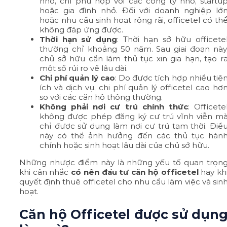
nhỏ, chỉ phù hợp với các công ty nhỏ, startu
hoặc gia đình nhỏ. Đối với doanh nghiệp lớ
hoặc nhu cầu sinh hoạt rộng rãi, officetel có th
không đáp ứng được.
Thời hạn sử dụng
: Thời hạn sở hữu officete
thường chỉ khoảng 50 năm. Sau giai đoạn này
chủ sở hữu cần làm thủ tục xin gia hạn, tạo r
một số rủi ro về lâu dài.
Chi phí quản lý cao
: Do được tích hợp nhiều tiệ
ích và dịch vụ, chi phí quản lý officetel cao hơ
so với các căn hộ thông thường.
Không phải nơi cư trú chính thức
: Officete
không được phép đăng ký cư trú vĩnh viễn m
chỉ được sử dụng làm nơi cư trú tạm thời. Điề
này có thể ảnh hưởng đến các thủ tục hàn
chính hoặc sinh hoạt lâu dài của chủ sở hữu.
Những nhược điểm này là những yếu tố quan trọn
khi cân nhắc
có nên đầu tư căn hộ officetel
hay kh
quyết định thuê officetel cho nhu cầu làm việc và sin
hoạt.
Căn hộ Officetel được sử dụn