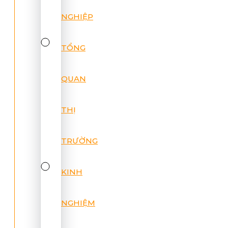
NGHIỆP
TỔNG
QUAN
THỊ
TRƯỜNG
KINH
NGHIỆM