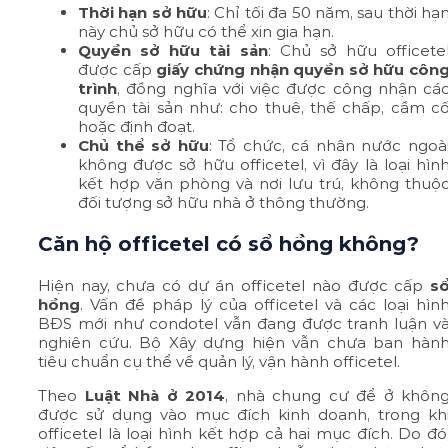
Thời hạn sở hữu
: Chỉ tối đa 50 năm, sau thời hạ
này chủ sở hữu có thể xin gia hạn.
Quyền sở hữu tài sản
: Chủ sở hữu officete
được cấp
giấy chứng nhận quyền sở hữu côn
trình
, đồng nghĩa với việc được công nhận cá
quyền tài sản như: cho thuê, thế chấp, cầm c
hoặc định đoạt.
Chủ thể sở hữu
: Tổ chức, cá nhân nước ngoà
không được sở hữu officetel, vì đây là loại hìn
kết hợp văn phòng và nơi lưu trú, không thuộ
đối tượng sở hữu nhà ở thông thường.
Căn hộ officetel có sổ hồng không?
Hiện nay, chưa có dự án officetel nào được cấp
s
hồng
. Vấn đề pháp lý của officetel và các loại hìn
BĐS mới như condotel vẫn đang được tranh luận v
nghiên cứu. Bộ Xây dựng hiện vẫn chưa ban hàn
tiêu chuẩn cụ thể về quản lý, vận hành officetel.
Theo
Luật Nhà ở 2014
, nhà chung cư để ở khôn
được sử dụng vào mục đích kinh doanh, trong kh
officetel là loại hình kết hợp cả hai mục đích. Do đó