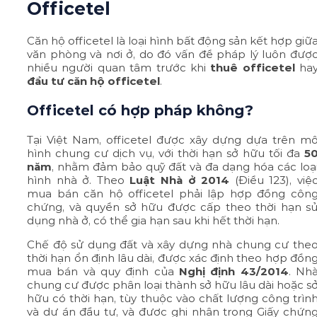
Officetel
Căn hộ officetel là loại hình bất động sản kết hợp giữ
văn phòng và nơi ở, do đó vấn đề pháp lý luôn đượ
nhiều người quan tâm trước khi
thuê officetel
ha
đầu tư căn hộ officetel
.
Officetel có hợp pháp không?
Tại Việt Nam, officetel được xây dựng dựa trên m
hình chung cư dịch vụ, với thời hạn sở hữu tối đa
5
năm
, nhằm đảm bảo quỹ đất và đa dạng hóa các loạ
hình nhà ở. Theo
Luật Nhà ở 2014
(Điều 123), việ
mua bán căn hộ officetel phải lập hợp đồng côn
chứng, và quyền sở hữu được cấp theo thời hạn s
dụng nhà ở, có thể gia hạn sau khi hết thời hạn.
Chế độ sử dụng đất và xây dựng nhà chung cư the
thời hạn ổn định lâu dài, được xác định theo hợp đồn
mua bán và quy định của
Nghị định 43/2014
. Nh
chung cư được phân loại thành sở hữu lâu dài hoặc s
hữu có thời hạn, tùy thuộc vào chất lượng công trìn
và dự án đầu tư, và được ghi nhận trong Giấy chứn