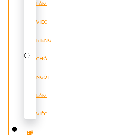
LÀM
VIỆC
RIÊNG
CHỖ
NGỒI
LÀM
VIỆC
HỆ