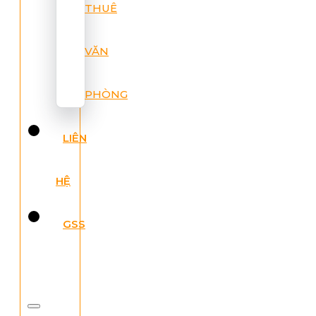
THUÊ
VĂN
PHÒNG
LIÊN
HỆ
GSS