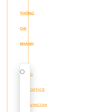
THỐNG
CHI
NHÁNH
G
OFFICE
VINCOM