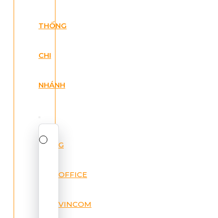
THỐNG
CHI
NHÁNH
G
OFFICE
VINCOM