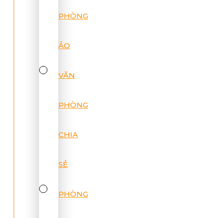
PHÒNG
ẢO
VĂN
PHÒNG
CHIA
SẺ
PHÒNG