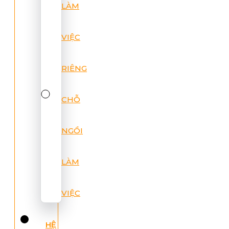
LÀM
VIỆC
RIÊNG
CHỖ
NGỒI
LÀM
VIỆC
HỆ