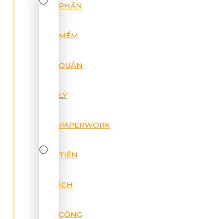
PHẦN
MỀM
QUẢN
LÝ
PAPERWORK
TIỆN
ÍCH
CÔNG