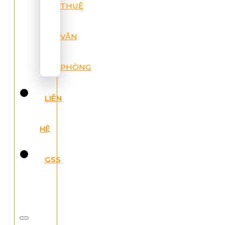
THUÊ
VĂN
PHÒNG
LIÊN
HỆ
GSS