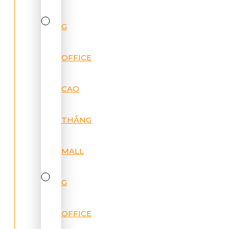
G
OFFICE
CAO
THẮNG
MALL
G
OFFICE