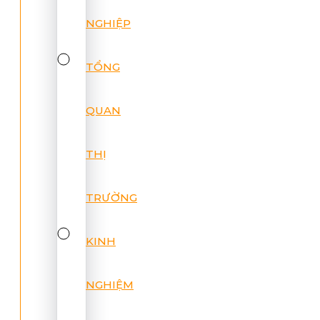
NGHIỆP
TỔNG
QUAN
THỊ
TRƯỜNG
KINH
NGHIỆM