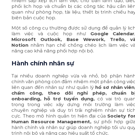
nhiệm sắp xếp lịch làm việc cho ban lãnh đạo, điề
phối lịch họp và chuẩn bị các công tác hậu cần liê
quan như phòng họp, tài liệu, thiết bị trình chiếu ha
biên bản cuộc họp.
Một số công cụ thường được sử dụng để quản lý lịc
làm việc và cuộc họp như
Google Calendar
Microsoft Outlook, Base Wework, Trello, v
Notion
nhằm hạn chế chồng chéo lịch làm việc v
nâng cao khả năng phối hợp nội bộ.
Hành chính nhân sự
Tại nhiều doanh nghiệp vừa và nhỏ, bộ phận hàn
chính văn phòng còn đảm nhiệm một phần công việ
liên quan đến nhân sự như quản lý
hồ sơ nhân viên
chấm công, theo dõi nghỉ phép, chuẩn b
onboarding, hỗ trợ tuyển dụng,
có vai trò qua
trọng trong việc xây dựng môi trường làm việ
chuyên nghiệp và duy trì trải nghiệm nhân sự tíc
cực. Theo mô hình quản trị hiện đại của
Society fo
Human Resource Management,
sự phối hợp giữ
hành chính và nhân sự giúp doanh nghiệp tối ưu qu
trình nội bộ và nâng cao hiệu suất tổ chức.