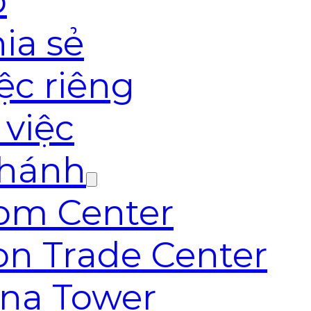
o
ia sẻ
ệc riêng
 việc
nhánh
com Center
on Trade Center
ana Tower