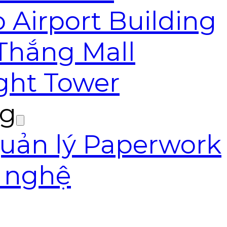
 Airport Building
 Thắng Mall
ight Tower
ng
ản lý Paperwork
g nghệ