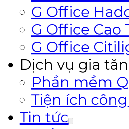
G Office Hado
G Office Cao
G Office Citil
Dịch vụ gia tă
Phần mềm Qu
Tiện ích côn
Tin tức