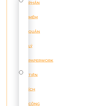
PHẦN
MỀM
QUẢN
LÝ
PAPERWORK
TIỆN
ÍCH
CÔNG