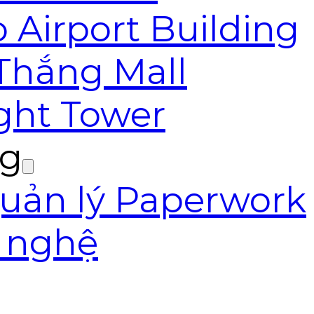
 Airport Building
 Thắng Mall
ight Tower
ng
ản lý Paperwork
g nghệ