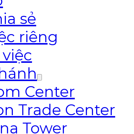
o
ia sẻ
ệc riêng
 việc
nhánh
com Center
on Trade Center
ana Tower