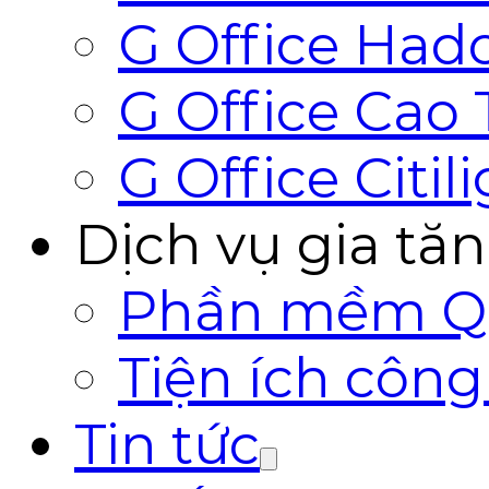
G Office Hado
G Office Cao
G Office Citil
Dịch vụ gia tă
Phần mềm Qu
Tiện ích côn
Tin tức