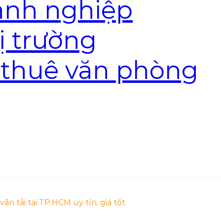
anh nghiệp
ị trường
 thuê văn phòng
ận tải tại TP.HCM uy tín, giá tốt