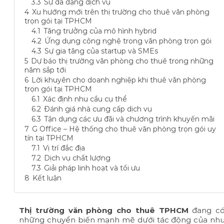
3.3
Sự đa dạng dịch vụ
4
Xu hướng mới trên thị trường cho thuê văn phòng
trọn gói tại TPHCM
4.1
Tăng trưởng của mô hình hybrid
4.2
Ứng dụng công nghệ trong văn phòng trọn gói
4.3
Sự gia tăng của startup và SMEs
5
Dự báo thị trường văn phòng cho thuê trong những
năm sắp tới
6
Lời khuyên cho doanh nghiệp khi thuê văn phòng
trọn gói tại TPHCM
6.1
Xác định nhu cầu cụ thể
6.2
Đánh giá nhà cung cấp dịch vụ
6.3
Tận dụng các ưu đãi và chương trình khuyến mãi
7
G Office – Hệ thống cho thuê văn phòng trọn gói uy
tín tại TPHCM
7.1
Vị trí đắc địa
7.2
Dịch vụ chất lượng
7.3
Giải pháp linh hoạt và tối ưu
8
Kết luận
Thị trường văn phòng cho thuê TPHCM
đang c
những chuyển biến mạnh mẽ dưới tác động của nh