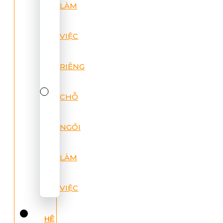
LÀM
VIỆC
RIÊNG
CHỖ
NGỒI
LÀM
VIỆC
HỆ