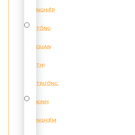
NGHIỆP
TỔNG
QUAN
THỊ
TRƯỜNG
KINH
NGHIỆM