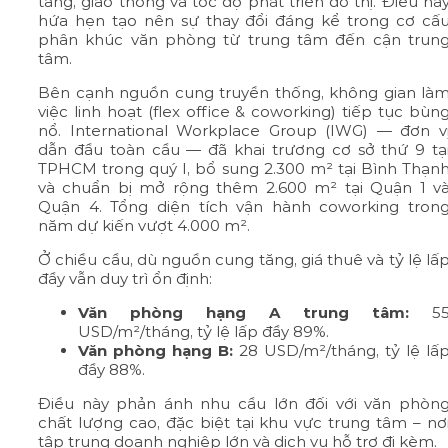
tầng, giao thông và tốc độ phát triển đô thị. Điều nà
hứa hẹn tạo nên sự thay đổi đáng kể trong cơ cấ
phân khúc văn phòng từ trung tâm đến cận trun
tâm.
Bên cạnh nguồn cung truyền thống, không gian là
việc linh hoạt (flex office & coworking) tiếp tục bùn
nổ. International Workplace Group (IWG) — đơn v
dẫn đầu toàn cầu — đã khai trương cơ sở thứ 9 tạ
TPHCM trong quý I, bổ sung 2.300 m² tại Bình Thạn
và chuẩn bị mở rộng thêm 2.600 m² tại Quận 1 v
Quận 4. Tổng diện tích vận hành coworking tron
năm dự kiến vượt 4.000 m².
Ở chiều cầu, dù nguồn cung tăng, giá thuê và tỷ lệ lấ
đầy vẫn duy trì ổn định:
Văn phòng hạng A trung tâm:
5
USD/m²/tháng, tỷ lệ lấp đầy 89%.
Văn phòng hạng B:
28 USD/m²/tháng, tỷ lệ lấ
đầy 88%.
Điều này phản ánh nhu cầu lớn đối với văn phòn
chất lượng cao, đặc biệt tại khu vực trung tâm – nơ
tập trung doanh nghiệp lớn và dịch vụ hỗ trợ đi kèm.