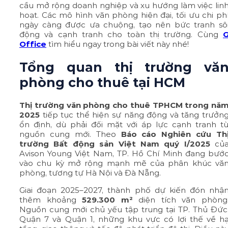
cầu mở rộng doanh nghiệp và xu hướng làm việc lin
hoạt. Các mô hình văn phòng hiện đại, tối ưu chi ph
ngày càng được ưa chuộng, tạo nên bức tranh sô
động và cạnh tranh cho toàn thị trường. Cùng
Office
tìm hiểu ngay trong bài viết này nhé!
Tổng quan thị trường vă
phòng cho thuê tại HCM
Thị trường văn phòng cho thuê TPHCM trong nă
2025
tiếp tục thể hiện sự năng động và tăng trưởn
ổn định, dù phải đối mặt với áp lực cạnh tranh t
nguồn cung mới. Theo
Báo cáo Nghiên cứu Th
trường Bất động sản Việt Nam quý I/2025
củ
Avison Young Việt Nam, TP. Hồ Chí Minh đang bướ
vào chu kỳ mở rộng mạnh mẽ của phân khúc vă
phòng, tương tự Hà Nội và Đà Nẵng.
Giai đoạn 2025–2027, thành phố dự kiến đón nhậ
thêm khoảng
529.300 m²
diện tích văn phòng
Nguồn cung mới chủ yếu tập trung tại TP. Thủ Đức
Quận 7 và Quận 1, những khu vực có lợi thế về h