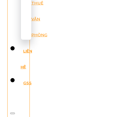
THUÊ
VĂN
PHÒNG
LIÊN
HỆ
GSS