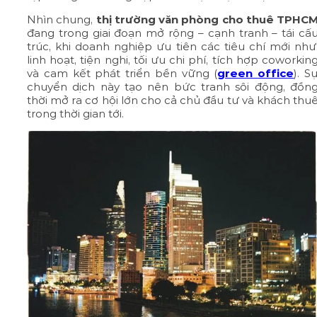
Nhìn chung,
thị trường văn phòng cho thuê TPHC
đang trong giai đoạn mở rộng – cạnh tranh – tái cấ
trúc, khi doanh nghiệp ưu tiên các tiêu chí mới như
linh hoạt, tiện nghi, tối ưu chi phí, tích hợp coworkin
và cam kết phát triển bền vững (
green office
). S
chuyển dịch này tạo nên bức tranh sôi động, đồn
thời mở ra cơ hội lớn cho cả chủ đầu tư và khách thu
trong thời gian tới.