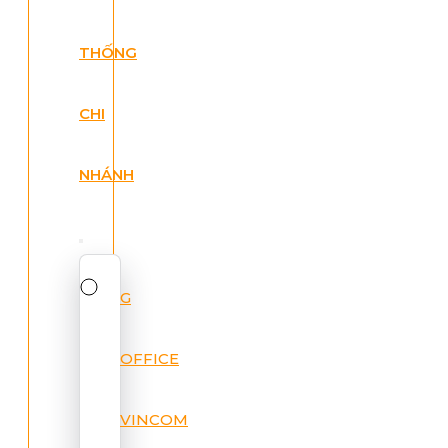
THỐNG
CHI
NHÁNH
G
OFFICE
VINCOM