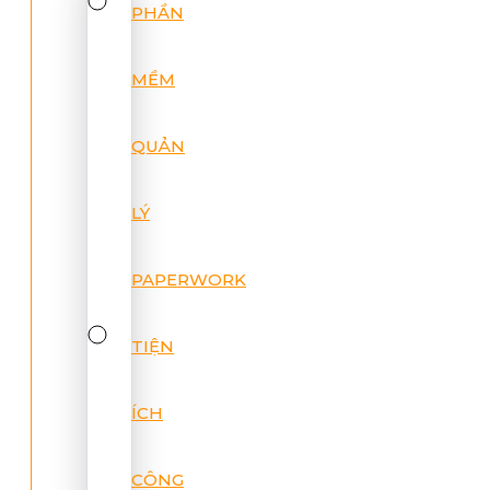
PHẦN
MỀM
QUẢN
LÝ
PAPERWORK
TIỆN
ÍCH
CÔNG