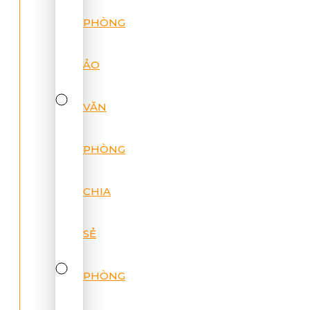
PHÒNG
ẢO
VĂN
PHÒNG
CHIA
SẺ
PHÒNG