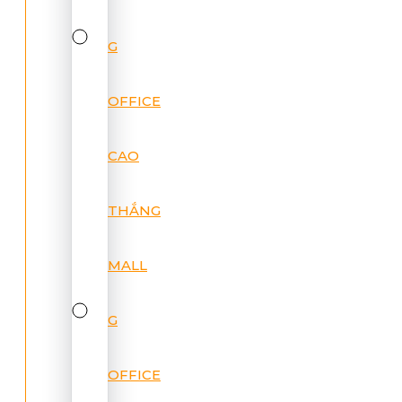
G
OFFICE
CAO
THẮNG
MALL
G
OFFICE