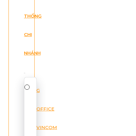
THỐNG
CHI
NHÁNH
G
OFFICE
VINCOM