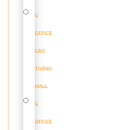
G
OFFICE
CAO
THẮNG
MALL
G
OFFICE