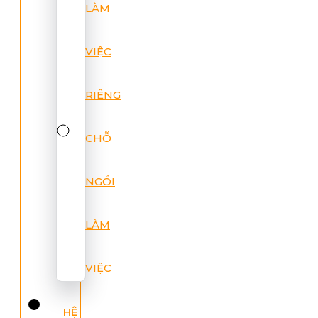
LÀM
VIỆC
RIÊNG
CHỖ
NGỒI
LÀM
VIỆC
HỆ