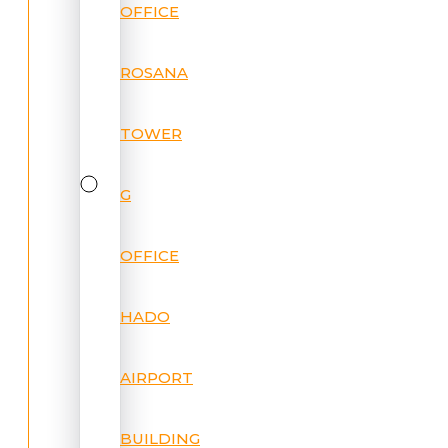
OFFICE
ROSANA
TOWER
G
OFFICE
HADO
AIRPORT
BUILDING