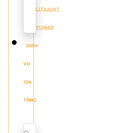
CITILIGHT
TOWER
DỊCH
VỤ
GIA
TĂNG