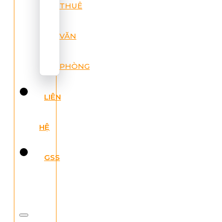
THUÊ
VĂN
PHÒNG
LIÊN
HỆ
GSS