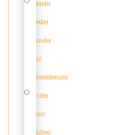
PHẦN
MỀM
QUẢN
LÝ
PAPERWORK
TIỆN
ÍCH
CÔNG