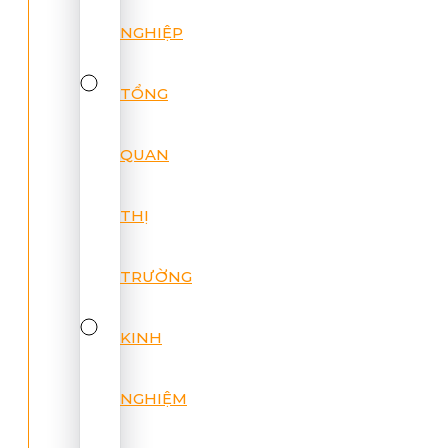
NGHIỆP
TỔNG
QUAN
THỊ
TRƯỜNG
KINH
NGHIỆM