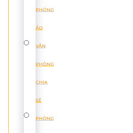
PHÒNG
ẢO
VĂN
PHÒNG
CHIA
SẺ
PHÒNG