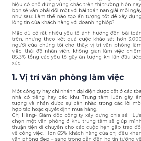
hiệu có chỗ đứng vững chắc trên thị trường hiện nay
bạn sẽ vẫn phải đối mặt với bài toán nan giải mỗi ngà
như sau: Làm thế nào tạo ấn tượng tốt để xây dựn
lòng tin của khách hàng với doanh nghiệp?
Mặc dù có rất nhiều yếu tố ảnh hưởng đến bài toá
trên, nhưng theo kết quả cuộc khảo sát hơn 3.00
người của chúng tôi cho thấy: vị trí văn phòng là
việc, thái độ nhân viên, không gian làm việc chiế
85,3% tổng các yếu tố gây ấn tượng khi lần đầu tiế
xúc.
1. Vị trí văn phòng làm việc
Một công ty hay chi nhánh đại diện được đặt ở các tò
nhà có tiếng hay các khu Trung tâm luôn gây ấ
tượng và nhận được sự cân nhắc trong các lời mờ
hợp tác hoặc quyết định mua hàng.
Chị Hằng- Giám đốc công ty xây dựng chia sẻ: “Lự
chọn một văn phòng ở khu trung tâm sẽ giúp mìn
thuận tiện di chuyển cho các cuộc hẹn gặp trao đổ
về công việc. Hơn 65% khách hàng của chị đều khe
văn phòng đẹp – sang trọng dẫn đến họ tin tưởng v