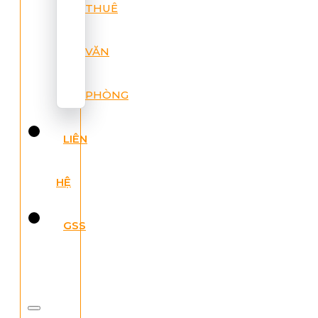
THUÊ
VĂN
PHÒNG
LIÊN
HỆ
GSS