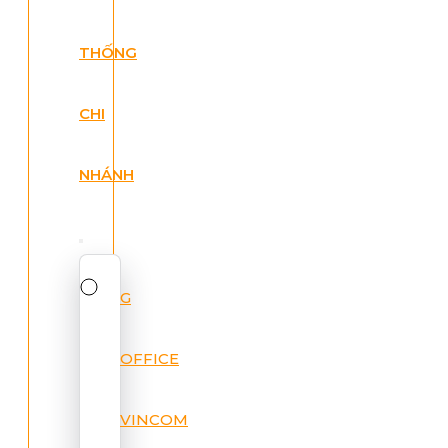
THỐNG
CHI
NHÁNH
G
OFFICE
VINCOM