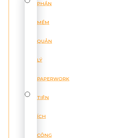
PHẦN
MỀM
QUẢN
LÝ
PAPERWORK
TIỆN
ÍCH
CÔNG