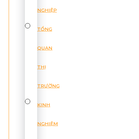
NGHIỆP
TỔNG
QUAN
THỊ
TRƯỜNG
KINH
NGHIỆM