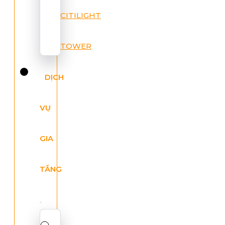
CITILIGHT
TOWER
DỊCH
VỤ
GIA
TĂNG