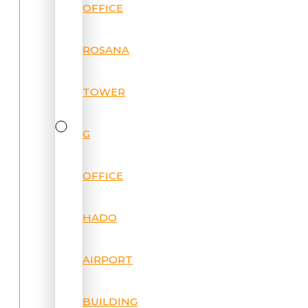
OFFICE
ROSANA
TOWER
G
OFFICE
HADO
AIRPORT
BUILDING