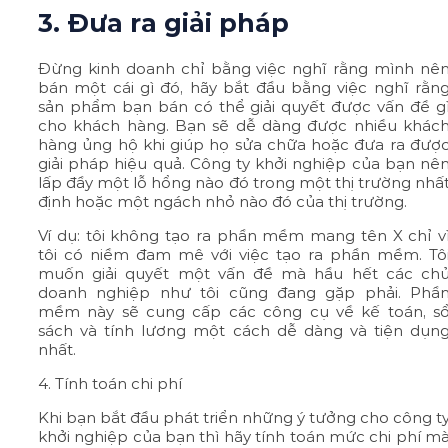
3. Đưa ra giải pháp
Đừng kinh doanh chỉ bằng việc nghĩ rằng mình nê
bán một cái gì đó, hãy bắt đầu bằng việc nghĩ rằn
sản phẩm bạn bán có thể giải quyết được vấn đề g
cho khách hàng. Bạn sẽ dễ dàng được nhiều khác
hàng ủng hộ khi giúp họ sửa chữa hoặc đưa ra đượ
giải pháp hiệu quả. Công ty khởi nghiệp của bạn nê
lấp đầy một lỗ hổng nào đó trong một thị trường nhấ
định hoặc một ngách nhỏ nào đó của thị trường.
Ví dụ: tôi không tạo ra phần mềm mang tên X chỉ v
tôi có niềm đam mê với việc tạo ra phần mềm. Tô
muốn giải quyết một vấn đề mà hầu hết các ch
doanh nghiệp như tôi cũng đang gặp phải. Phầ
mềm này sẽ cung cấp các công cụ về kế toán, s
sách và tính lương một cách dễ dàng và tiện dụn
nhất.
4. Tính toán chi phí
Khi bạn bắt đầu phát triển những ý tưởng cho công t
khởi nghiệp của bạn thì hãy tính toán mức chi phí m