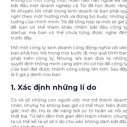
không có một công thức hoàn hảo nào ngoài kia đ
bắt đầu một doanh nghiệp cả. Tôi đã học được rằn
lời khuyên tốt nhất trong kinh doanh là bạn phải su
nghĩ theo một hướng mới và đừng bó buộc những 
tưởng của chính mình. Tôi đã tổng hợp lại một số gợi 
để bạn có thể tham khảo nhằm bắt đầu công t
startup mà bạn có thể chưa từng được nghe đế
trước đây.
Mở một công ty kinh doanh cũng đồng nghĩa với việ
bạn phải học hỏi trong mọi bước đi, mọi quá trình bạ
phát triển công ty. Nhưng, khi bạn đưa ra nhữn
quyết định thông minh càng sớm thì cơ hội để công t
của bạn đạt được thành công càng lớn hơn. Sau đâ
là 5 gợi ý dành cho bạn.
1. Xác định những lí do
Có vô số những con người ước mơ trở thành doan
nhân, nhưng họ không bao giờ có thể thực hiện đượ
giấc mơ đó. Họ bị đè nặng bởi sự trì hoãn và nỗi s
thất bại. Từ tiền đến thời gian đến trách nhiệm, chún
ta có thể kể ra vô số lí do cho việc không dám bắt đầ
việc kinh doanh.