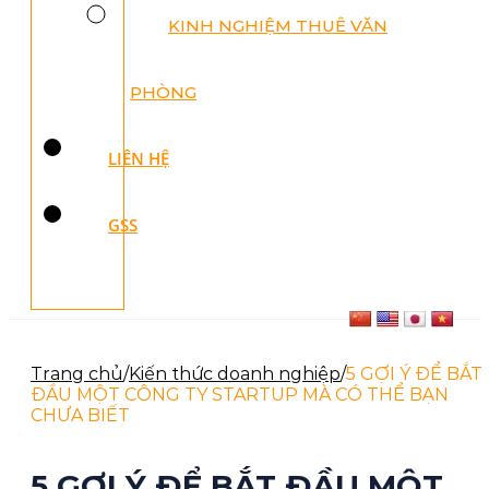
KINH NGHIỆM THUÊ VĂN
PHÒNG
LIÊN HỆ
GSS
Trang chủ
/
Kiến thức doanh nghiệp
/
5 GỢI Ý ĐỂ BẮT
ĐẦU MỘT CÔNG TY STARTUP MÀ CÓ THỂ BẠN
CHƯA BIẾT
5 GỢI Ý ĐỂ BẮT ĐẦU MỘT