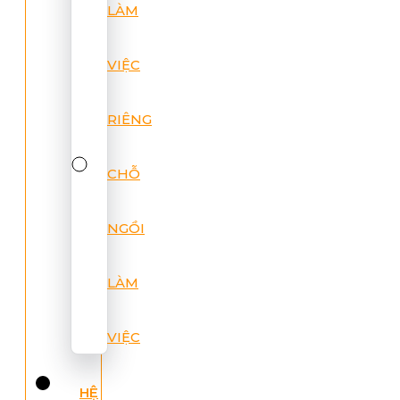
LÀM
VIỆC
RIÊNG
CHỖ
NGỒI
LÀM
VIỆC
HỆ