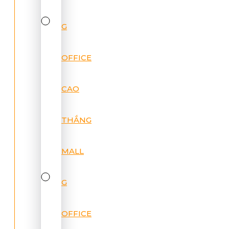
G
OFFICE
CAO
THẮNG
MALL
G
OFFICE