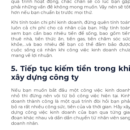
quá trình hoạt động, chắc chắn sẽ có lúc bạn gặ
phải những vấn đề không mong muốn. Vậy nên sẽ tố
hơn nếu bạn chuẩn bị trước mọi thứ.
Khi tính toán chi phí kinh doanh, đừng quên tính toá
luôn cả chi phí cho cá nhân của bạn. Hãy tính toá
xem bạn cần bao nhiêu tiền để sống, bao gồm tiề
thuê nhà, tiền thức ăn, tiền gas, tiền chăm sóc sứ
khỏe,…và bao nhiêu để bạn có thể đảm bảo đượ
cuộc sống cá nhân khi công việc kinh doanh chư
mang về lợi nhuận.
5. Tiếp tục kiếm tiền trong kh
xây dựng công ty
Nếu bạn muốn bắt đầu một công việc kinh doan
nhỏ thì đừng nên vội từ bỏ công việc hiện tại. Kin
doanh thành công là một quá trình đòi hỏi bạn phả
bỏ ra rất nhiều công sức, tiền của và thời gian. Hãy xâ
dựng công việc kinh doanh của bạn qua từng gia
đoạn khác nhau và dần dần chuyển từ nhân viên san
doanh nhân.