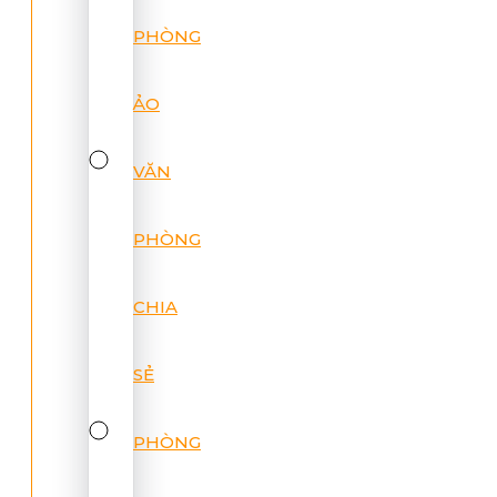
PHÒNG
ẢO
VĂN
PHÒNG
CHIA
SẺ
PHÒNG