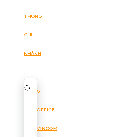
THỐNG
CHI
NHÁNH
G
OFFICE
VINCOM