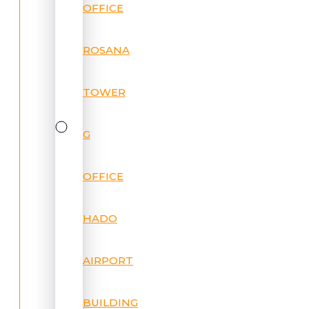
OFFICE
ROSANA
TOWER
G
OFFICE
HADO
AIRPORT
BUILDING