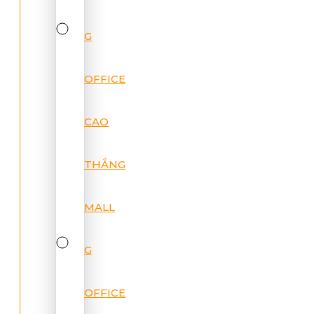
G
OFFICE
CAO
THẮNG
MALL
G
OFFICE