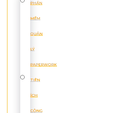
PHẦN
MỀM
QUẢN
LÝ
PAPERWORK
TIỆN
ÍCH
CÔNG