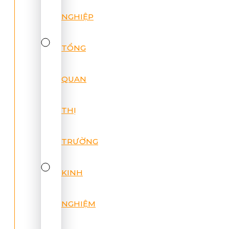
NGHIỆP
TỔNG
QUAN
THỊ
TRƯỜNG
KINH
NGHIỆM