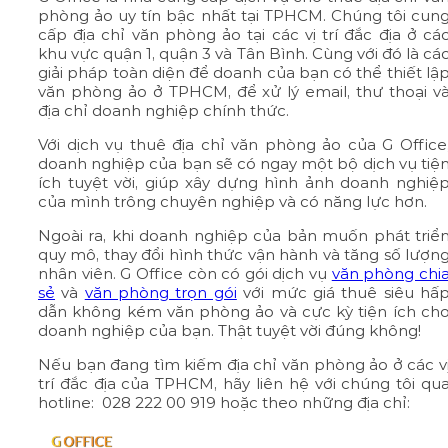
phòng ảo uy tín bậc nhất tại TPHCM. Chúng tôi cun
cấp địa chỉ văn phòng ảo tại các vị trí đắc địa ở cá
khu vực quận 1, quận 3 và Tân Bình. Cùng với đó là cá
giải pháp toàn diện để doanh của bạn có thể thiết lậ
văn phòng ảo ở TPHCM, để xử lý email, thư thoại v
địa chỉ doanh nghiệp chính thức.
Với dịch vụ thuê địa chỉ văn phòng ảo của G Office
doanh nghiệp của bạn sẽ có ngay một bộ dịch vụ tiệ
ích tuyệt vời, giúp xây dựng hình ảnh doanh nghiệ
của mình trông chuyên nghiệp và có năng lực hơn.
Ngoài ra, khi doanh nghiệp của bản muốn phát triể
quy mô, thay đổi hình thức vận hành và tăng số lượn
nhân viên. G Office còn có gói dịch vụ
văn phòng chi
sẻ
và
văn phòng trọn gói
với mức giá thuê siêu hấ
dẫn không kém văn phòng ảo và cực kỳ tiện ích ch
doanh nghiệp của bạn. Thật tuyệt vời đúng không!
Nếu bạn đang tìm kiếm địa chỉ văn phòng ảo ở các v
trí đắc địa của TPHCM, hãy liên hệ với chúng tôi qu
hotline: 028 222 00 919 hoặc theo những địa chỉ: