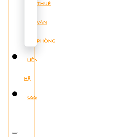
THUÊ
VĂN
PHÒNG
LIÊN
HỆ
GSS