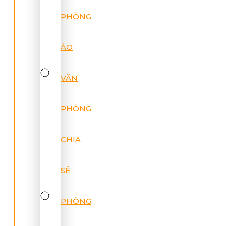
PHÒNG
ẢO
VĂN
PHÒNG
CHIA
SẺ
PHÒNG