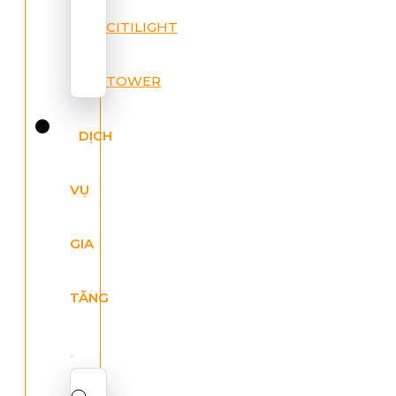
CITILIGHT
TOWER
DỊCH
VỤ
GIA
TĂNG