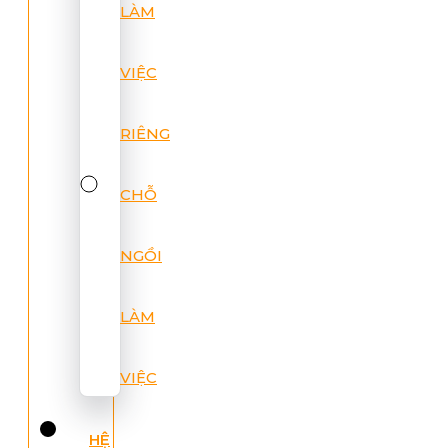
LÀM
VIỆC
RIÊNG
CHỖ
NGỒI
LÀM
VIỆC
HỆ