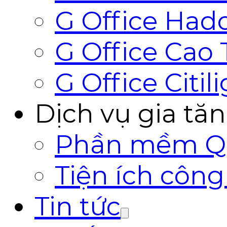
G Office Hado
G Office Cao
G Office Citil
Dịch vụ gia tă
Phần mềm Qu
Tiện ích côn
Tin tức