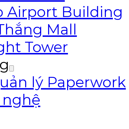
 Airport Building
 Thắng Mall
ight Tower
ng
ản lý Paperwork
g nghệ