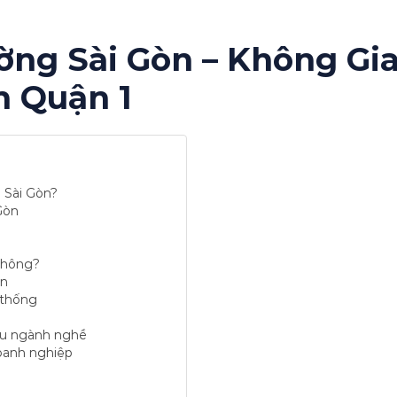
ờng Sài Gòn – Không Gi
m Quận 1
 Sài Gòn?
Gòn
không?
òn
 thống
ều ngành nghề
oanh nghiệp