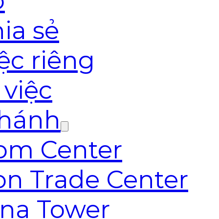
o
ia sẻ
ệc riêng
 việc
nhánh
com Center
on Trade Center
ana Tower