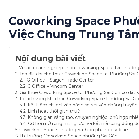
Coworking Space Phư
Việc Chung Trung Tâ
Nội dung bài viết
1
Vì sao doanh nghiệp chọn coworking Space tại Phường
2
Top địa chỉ cho thuê Coworking Space tại Phường Sài 
2.1
G Office – Saigon Trade Center
2.2
G Office – Vincom Center
3
Giá thuê Coworking Space tại Phường Sài Gòn có đắt 
4
Lợi ích vàng khi chọn Coworking Space Phường Sài G
4.1
Tiết kiệm chi phí vận hành so với văn phòng truyền
4.2
Linh hoạt thời gian thuê
4.3
Không gian sáng tạo, chuyên nghiệp, phù hợp nhi
4.4
Cơ hội mở rộng mạng lưới và kết nối cộng đồng d
5
Coworking Space Phường Sài Gòn phù hợp với ai?
6
Thị trường Coworking Space phường Sài Gòn