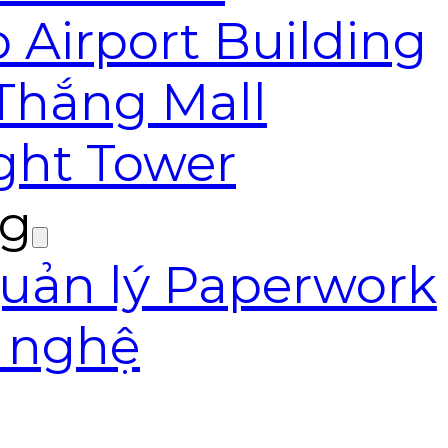
 Airport Building
 Thắng Mall
ight Tower
ng
ản lý Paperwork
g nghệ