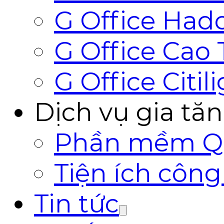
G Office Hado
G Office Cao
G Office Citil
Dịch vụ gia tă
Phần mềm Qu
Tiện ích côn
Tin tức