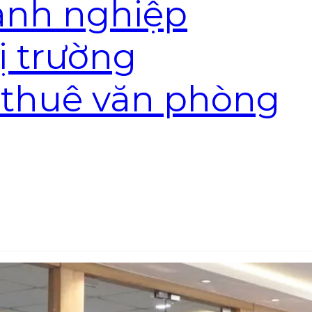
anh nghiệp
ị trường
 thuê văn phòng