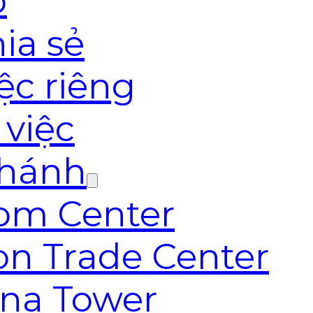
o
ia sẻ
ệc riêng
 việc
nhánh
com Center
on Trade Center
ana Tower